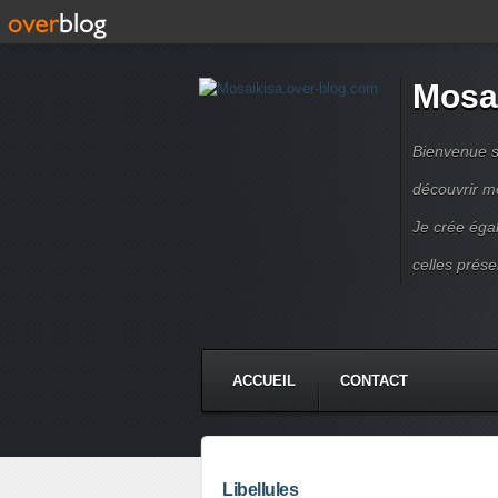
Mosa
Bienvenue s
découvrir m
Je crée éga
celles prése
ACCUEIL
CONTACT
Libellules