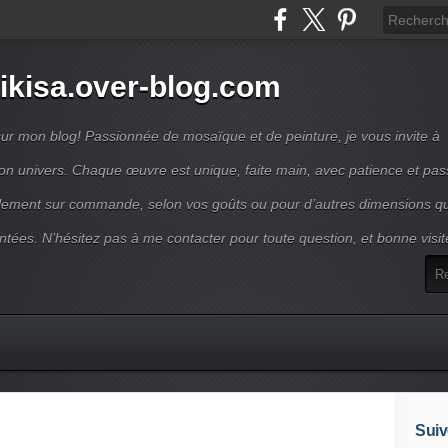
ikisa.over-blog.com
ur mon blog! Passionnée de mosaïque et de peinture, je vous invite à
on univers. Chaque œuvre est unique, faite main, avec patience et pas
lement sur commande, selon vos goûts ou pour d’autres dimensions q
ntées. N’hésitez pas à me contacter pour toute question, et bonne visit
Suiv