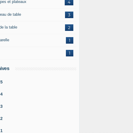
pes et plateaux
4
teau de table
3
de la table
2
arelle
1
1
ives
25
24
23
22
21