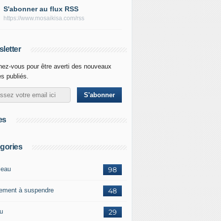
S'abonner au flux RSS
https://www.mosaikisa.com/rss
letter
ez-vous pour être averti des nouveaux
es publiés.
es
gories
leau
98
ement à suspendre
48
ou
29