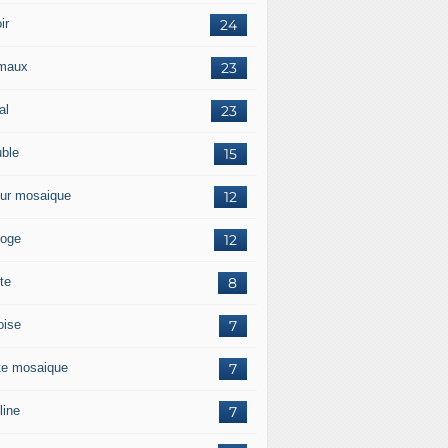
ir
24
maux
23
al
23
ble
15
ur mosaique
12
loge
12
te
8
oise
7
te mosaique
7
line
7