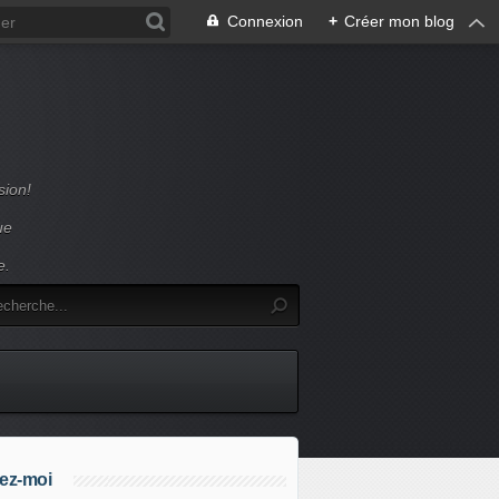
Connexion
+
Créer mon blog
sion!
ue
e.
ez-moi