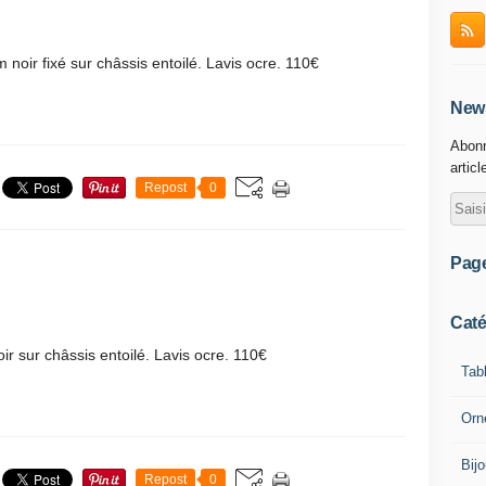
 noir fixé sur châssis entoilé. Lavis ocre. 110€
News
Abonn
articl
Repost
0
Pag
Caté
ir sur châssis entoilé. Lavis ocre. 110€
Tab
Orn
Bij
Repost
0