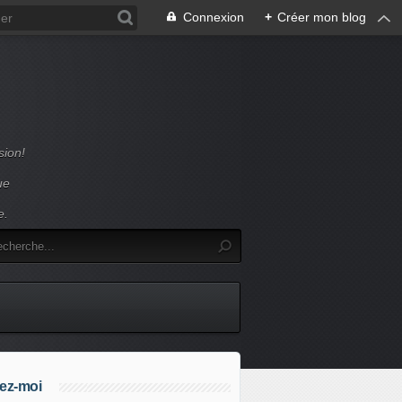
Connexion
+
Créer mon blog
sion!
ue
e.
ez-moi