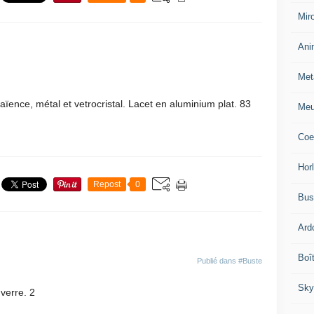
Miro
Ani
Met
aïence, métal et vetrocristal. Lacet en aluminium plat. 83
Meu
Coe
Hor
Repost
0
Bus
Ard
Boî
Publié dans
#Buste
Sky
verre. 2