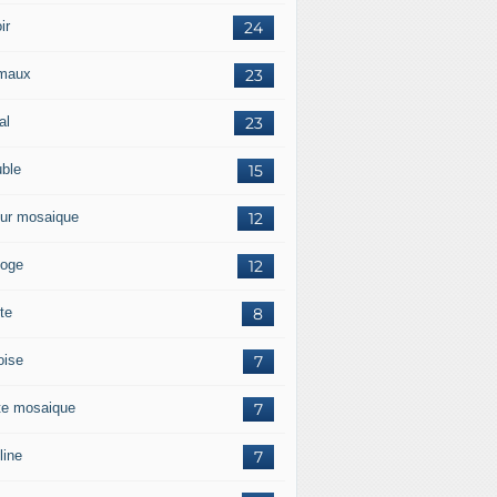
ir
24
maux
23
al
23
ble
15
ur mosaique
12
loge
12
te
8
oise
7
te mosaique
7
line
7