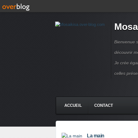
Mosa
Bienvenue s
découvrir m
Je crée éga
celles prése
ACCUEIL
CONTACT
La main