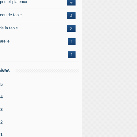
pes et plateaux
4
teau de table
3
de la table
2
arelle
1
1
ives
25
24
23
22
21