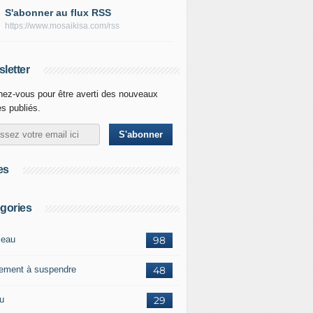
S'abonner au flux RSS
https://www.mosaikisa.com/rss
letter
ez-vous pour être averti des nouveaux
es publiés.
es
gories
leau
98
ement à suspendre
48
ou
29