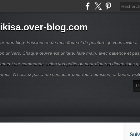
ikisa.over-blog.com
ur mon blog! Passionnée de mosaïque et de peinture, je vous invite à
on univers. Chaque œuvre est unique, faite main, avec patience et pas
lement sur commande, selon vos goûts ou pour d’autres dimensions q
ntées. N’hésitez pas à me contacter pour toute question, et bonne visit
Suiv