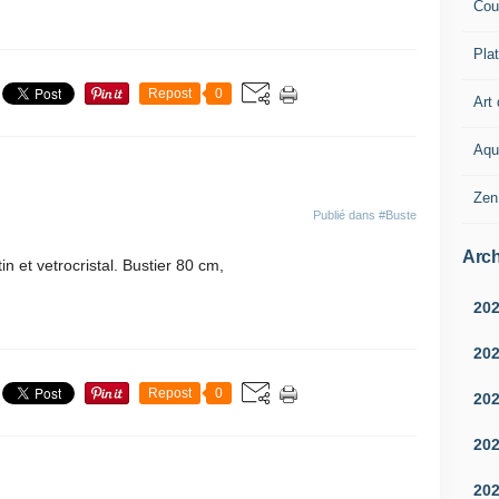
Cou
Pla
Repost
0
Art 
Aqu
Zen
Publié dans
#Buste
Arch
n et vetrocristal. Bustier 80 cm,
20
20
Repost
0
20
20
20