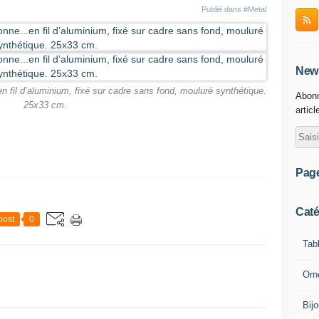
Publié dans
#Metal
News
 fil d’aluminium, fixé sur cadre sans fond, mouluré synthétique.
Abonn
25x33 cm.
articl
Pag
Caté
post
0
Tab
Orn
Bij