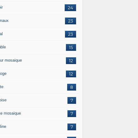
ir
24
maux
23
al
23
ble
15
ur mosaique
12
loge
12
te
8
oise
7
te mosaique
7
line
7