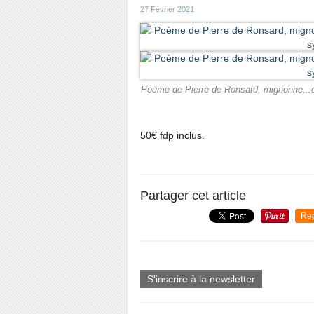
27 Février 2021
Poème de Pierre de Ronsard, mignonne...en
50€ fdp inclus.
Partager cet article
Re
S'inscrire à la newsletter