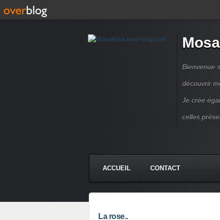
Mosa
Bienvenue s
découvrir m
Je crée éga
celles prése
ACCUEIL
CONTACT
La rose..