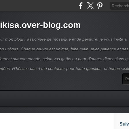
ikisa.over-blog.com
ur mon blog! Passionnée de mosaïque et de peinture, je vous invite à
on univers. Chaque œuvre est unique, faite main, avec patience et pas
lement sur commande, selon vos goûts ou pour d’autres dimensions q
ntées. N’hésitez pas à me contacter pour toute question, et bonne visit
Suiv