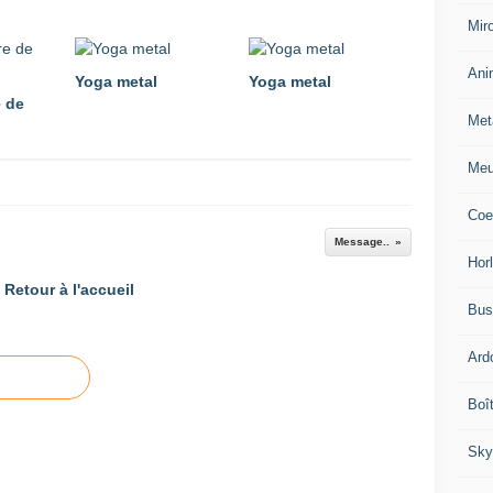
Miro
Ani
Yoga metal
Yoga metal
 de
Met
Meu
Coe
Message..
Hor
Retour à l'accueil
Bus
Ard
Boî
Sky