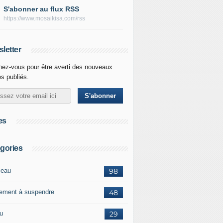
S'abonner au flux RSS
https://www.mosaikisa.com/rss
letter
ez-vous pour être averti des nouveaux
es publiés.
es
gories
leau
98
ement à suspendre
48
ou
29