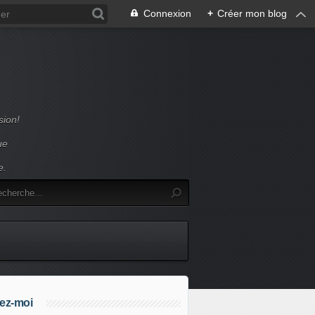
Connexion
+
Créer mon blog
sion!
ue
e.
ez-moi