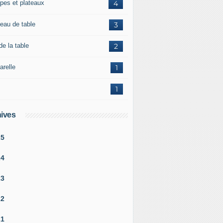
pes et plateaux
4
teau de table
3
de la table
2
arelle
1
1
ives
25
24
23
22
21