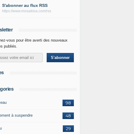
S'abonner au flux RSS
https://www.mosaikisa.com/rss
letter
ez-vous pour être averti des nouveaux
es publiés.
es
gories
leau
98
ement à suspendre
48
ou
29