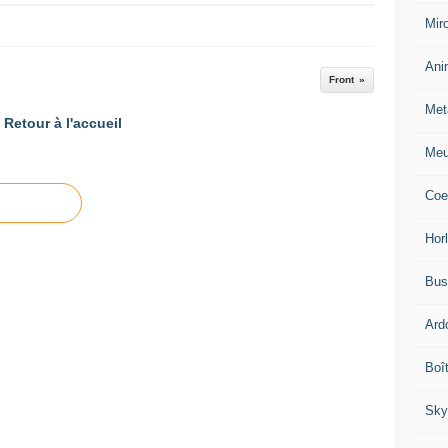
Miro
Ani
Front
Met
Retour à l'accueil
Meu
Coe
Hor
Bus
Ard
Boî
Sky