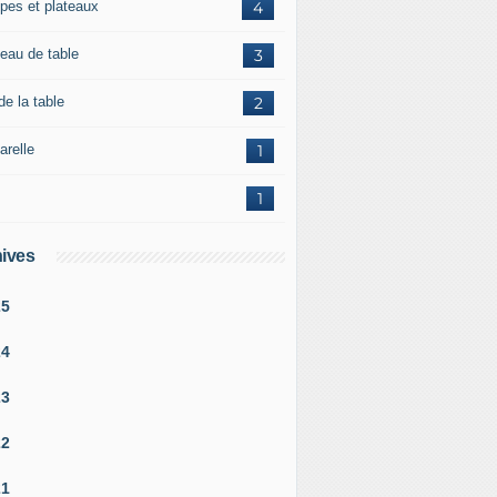
pes et plateaux
4
teau de table
3
de la table
2
arelle
1
1
ives
25
24
23
22
21